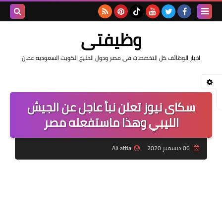
بحث هذه
وظيفتى
المدونة
اخبار الوظائف كل التخصصات فى مصر ودول الخليج الكويت السعوديه عمان
الإلكتروني
سكاى نيوز تعلن نبأ عاجل عن الجيش
الليبي وهذا ماستفعله مصر
06 ديسمبر 2020
Ali attia