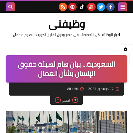
بحث هذه
وظيفتى
المدونة
اخبار الوظائف كل التخصصات فى مصر ودول الخليج الكويت السعوديه عمان
الإلكتروني
السعودية... بيان هام لهيئة حقوق
الإنسان بشأن العمال
27 ديسمبر 2021
Ali attia
الحجم