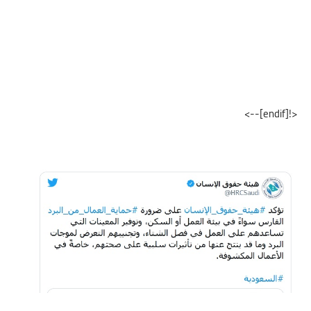
<![endif]-->