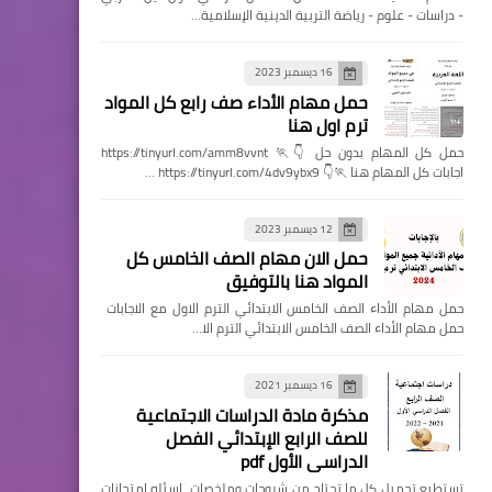
- دراسات - علوم - رياضة التربية الدينية الإسلامية…
16 ديسمبر 2023
حمل مهام الأداء صف رابع كل المواد
ترم اول هنا
حمل كل المهام بدون حل 👇🏃 https://tinyurl.com/amm8vvnt
اجابات كل المهام هنا 🏃👇 https://tinyurl.com/4dv9ybx9 …
12 ديسمبر 2023
حمل الان مهام الصف الخامس كل
المواد هنا بالتوفيق
حمل مهام الأداء الصف الخامس الابتدائي الترم الاول مع الاجابات
حمل مهام الأداء الصف الخامس الابتدائي الترم الا…
16 ديسمبر 2021
مذكرة مادة الدراسات الاجتماعية
للصف الرابع الإبتدائي الفصل
الدراسي الأول pdf
تستطيع تحميل كل ما تحتاج من شروحات وملخصات اسئله امتحانات