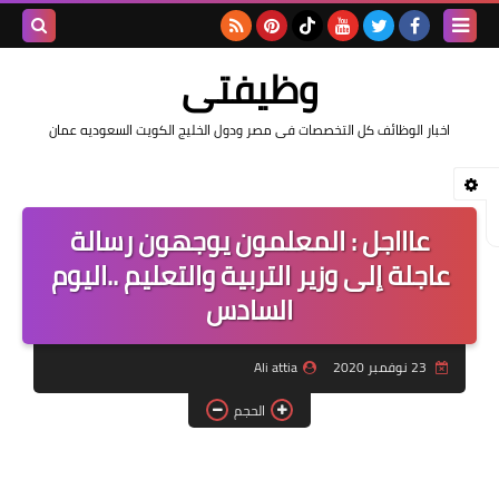
بحث هذه
وظيفتى
المدونة
اخبار الوظائف كل التخصصات فى مصر ودول الخليج الكويت السعوديه عمان
الإلكتروني
عاااجل : المعلمون يوجهون رسالة
عاجلة إلى وزير التربية والتعليم ..اليوم
السادس
23 نوفمبر 2020
Ali attia
الحجم