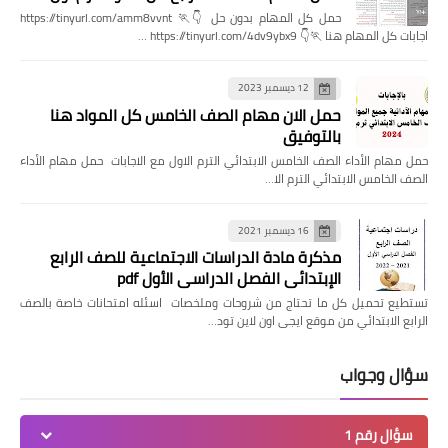
حمل كل المهام بدون حل 👇🏃 https://tinyurl.com/amm8vvnt
اجابات كل المهام هنا 🏃👇 https://tinyurl.com/4dv9ybx9 …
12 ديسمبر 2023
حمل الان مهام الصف الخامس كل المواد هنا
بالتوفيق
حمل مهام الأداء الصف الخامس الابتدائي الترم الاول مع الاجابات حمل مهام الأداء
الصف الخامس الابتدائي الترم الا…
16 ديسمبر 2021
مذكرة مادة الدراسات الاجتماعية للصف الرابع
الإبتدائي الفصل الدراسي الأول pdf
تستطيع تحميل كل ما تحتاج من شروحات وملخصات اسئله امتحانات خاصة بالصف
الرابع الابتدائي من موقع ايجى اون لاين تود…
سؤال وجواب
سؤال رقم 1