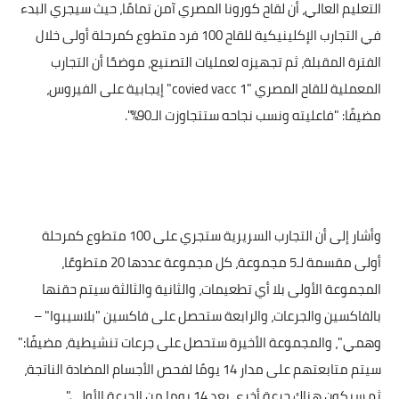
التعليم العالي، أن لقاح كورونا المصري آمن تمامًا، حيث سيجري البدء
في التجارب الإكلينيكية للقاح 100 فرد متطوع كمرحلة أولى خلال
الفترة المقبلة، ثم تجهيزه لعمليات التصنيع، موضحًا أن التجارب
المعملية للقاح المصري "
covied vacc 1
" إيجابية على الفيروس،
مضيفًا: "فاعليته ونسب نجاحه ستتجاوزت الـ90%".
وأشار إلى أن التجارب السريرية ستجري على 100 متطوع كمرحلة
أولى مقسمة لـ5 مجموعة، كل مجموعة عددها 20 متطوعًا،
المجموعة الأولى بلا أي تطعيمات، والثانية والثالثة سيتم حقنها
بالفاكسين والجرعات، والرابعة ستحصل على فاكسين "بلاسيبوا" –
وهمي"، والمجموعة الأخيرة ستحصل على جرعات تنشيطية، مضيفًا:"
سيتم متابعتهم على مدار 14 يومًا لفحص الأجسام المضادة الناتجة،
ثم سيكون هناك جرعة أخرى بعد 14 يوما من الجرعة الأولى".