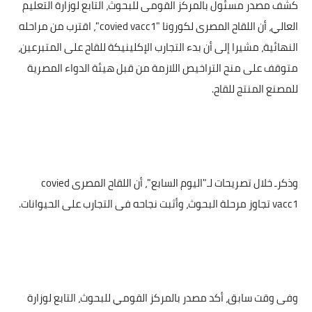
كشف مصدر مسئول بالمركز القومى للبحوث، التابع لوزارة التعليم
العالي، أن اللقاح المصرى لكورونا "
covied vacc1
"، اقترب من مراحله
النهائية، مشيرا إلى أن بدء التجارب الإكلينيكة للقاح على المتبرعين،
متوقف على منح التراخيص اللازمة من قبل هيئة الدواء المصرية
للمصنع المنتج للقاح.
وذكرـ خلال تصريحات لـ"اليوم السابع"، أن اللقاح المصرى
covied
vacc1
تجاوز مرحلة البحوث، وأثبت نجاحه فى التجارب على الحيوانات.
وفى وقت سابق، أكد مصدر بالمركز القومي للبحوث، التابع لوزارة