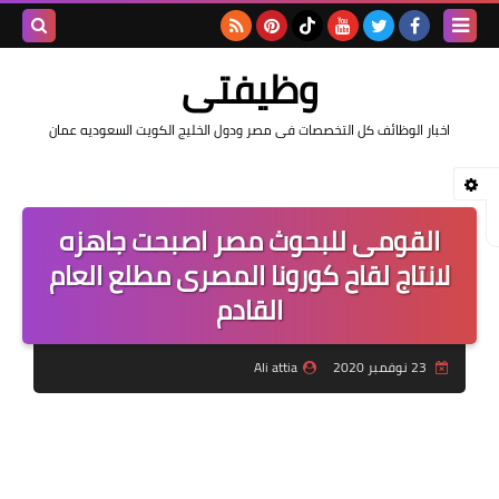
بحث هذه
وظيفتى
المدونة
اخبار الوظائف كل التخصصات فى مصر ودول الخليج الكويت السعوديه عمان
الإلكتروني
القومى للبحوث مصر اصبحت جاهزه
لانتاج لقاح كورونا المصرى مطلع العام
القادم
23 نوفمبر 2020
Ali attia