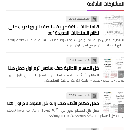
المشاركات الشائعة
20 ديسمبر 2022
8 امتحانات - لغة عربية - الصف الرابع تدريب على
نظام الامتحانات الجديدة pdf
تستطيع تحميل كل ما تحتاج من شروحات وملخصات اسئله امتحانات خاصة بالصف
الرابع الابتدائي من موقع ايجى اون لاين تو…
16 ديسمبر 2023
كل المهام الأدائية صف سادس ترم اول حمل هنا
المهام الأدائية - الصف السادس - الفصل الدراسي الأول دين -
عربي - دراسات - علوم - رياضة التربية الدينية الإسلامية…
16 ديسمبر 2023
حمل مهام الأداء صف رابع كل المواد ترم اول هنا
حمل كل المهام بدون حل 👇🏃 https://tinyurl.com/amm8vvnt
اجابات كل المهام هنا 🏃👇 https://tinyurl.com/4dv9ybx9 …