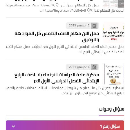
حمل كل المهام بدون حل 👇🏃 https://tinyurl.com/amm8vvnt
اجابات كل المهام هنا 🏃👇 https://tinyurl.com/4dv9ybx9 …
12 ديسمبر 2023
حمل الان مهام الصف الخامس كل المواد هنا
بالتوفيق
حمل مهام الأداء الصف الخامس الابتدائي الترم الاول مع الاجابات حمل مهام الأداء
الصف الخامس الابتدائي الترم الا…
16 ديسمبر 2021
مذكرة مادة الدراسات الاجتماعية للصف الرابع
الإبتدائي الفصل الدراسي الأول pdf
تستطيع تحميل كل ما تحتاج من شروحات وملخصات اسئله امتحانات خاصة بالصف
الرابع الابتدائي من موقع ايجى اون لاين تود…
سؤال وجواب
سؤال رقم 1