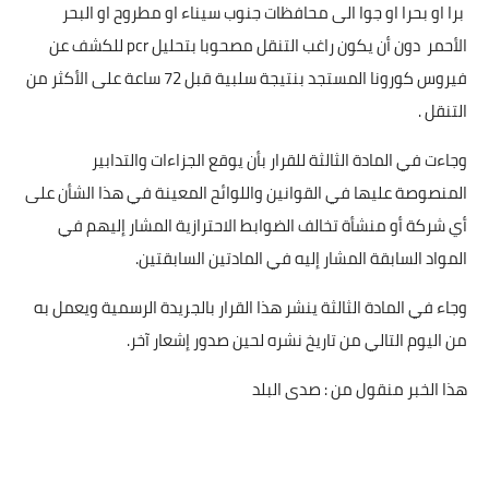
برا او بحرا او جوا الى محافظات جنوب سيناء او مطروح او البحر
الأحمر دون أن يكون راغب التنقل مصحوبا بتحليل pcr للكشف عن
فيروس كورونا المستجد بنتيجة سلبية قبل 72 ساعة على الأكثر من
التنقل .
وجاءت في المادة الثالثة للقرار بأن يوقع الجزاءات والتدابير
المنصوصة عليها في القوانين واللوائح المعينة في هذا الشأن على
أي شركة أو منشأة تخالف الضوابط الاحترازية المشار إليهم في
المواد السابقة المشار إليه في المادتين السابقتين.
وجاء في المادة الثالثة ينشر هذا القرار بالجريدة الرسمية ويعمل به
من اليوم التالي من تاريخ نشره لحين صدور إشعار آخر.
هذا الخبر منقول من : صدى البلد