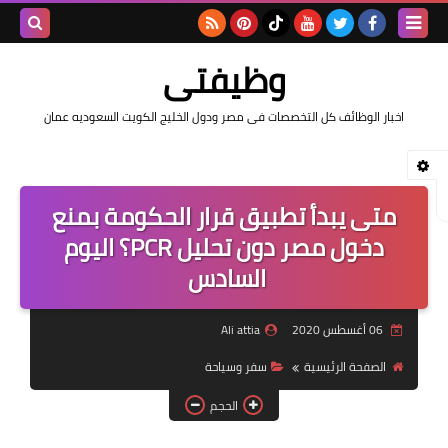
بحث هذه
وظيفتى
المدونة
اخبار الوظائف كل التخصصات فى مصر ودول الخليج الكويت السعوديه عمان
الإلكتروني
​متى يبدأ تطبيق قرار الحكومة بمنع
دخول مصر دون تحليل PCR؟ اليوم
السادس
06 أغسطس 2020
Ali attia
الصفحة الرئيسية
سفر وسياحة
الحجم