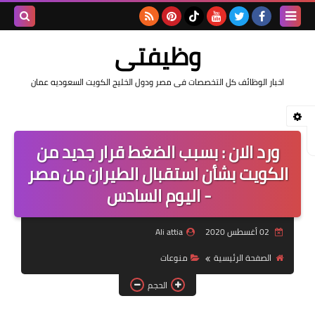
بحث هذه
وظيفتى
المدونة
اخبار الوظائف كل التخصصات فى مصر ودول الخليج الكويت السعوديه عمان
الإلكتروني
ورد الان : بسبب الضغط قرار جديد من
الكويت بشأن استقبال الطيران من مصر
- اليوم السادس
02 أغسطس 2020
Ali attia
الصفحة الرئيسية
منوعات
الحجم