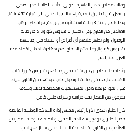
وقالت مصادر بمطار القاهرة الدولي، بدأت سلطات الحجر الصحي
بالفعل، في تطبيق توصية إلغاء الحجر الصحي على قرابة 450 عالقا،
وصلوا على متن 3 رحلات استثنائية من بيروت، تم اخضاع الركاب
العائدين من الخارج لإجراء اختبارات فيروس كورونا، داخل صالة
الوصول، ولم تظهر عليهم أي أعراض أو اشتباه في إصابتهم
بفيروس كورونا، وعليه تم السماح لهم بمغادرة المطار، لقضاء مده
العزل بمنازلهم.
وأضافت المصادر، أن من يشتبه في إصابتهم بفيروس كرورنا خلال
الكشف عليهم في صالات الوصول عقب عودتهم من الخارج، سيتم
على الفور عزلهم داخل المستشفيات المخصصة لذلك، وسوف
يخرجون من المطار تحت حراسة وإشراف طبي كامل.
كان الطيار رشدي زكريا رئيس مجلس إدارة الشركة الوطنية القابضة
مصر للطيران، توقع إلغاء الحجر الصحي، والاكتفاء بتوجيه المصريين
العائدين من الخارج، بقضاء مدة الحجر الصحي بمنازلهم، لحين