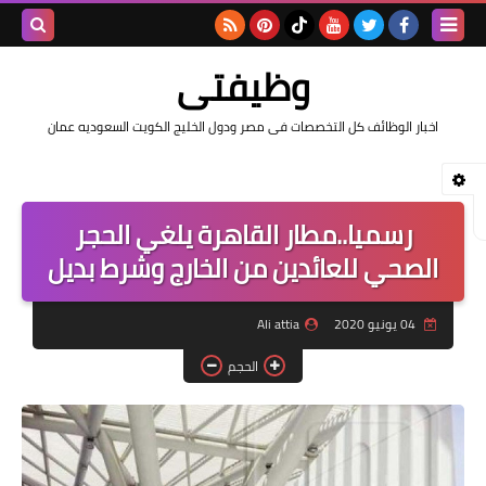
بحث هذه
وظيفتى
المدونة
اخبار الوظائف كل التخصصات فى مصر ودول الخليج الكويت السعوديه عمان
الإلكتروني
رسميا..مطار القاهرة يلغي الحجر
الصحي للعائدين من الخارج وشرط بديل
04 يونيو 2020
Ali attia
الحجم