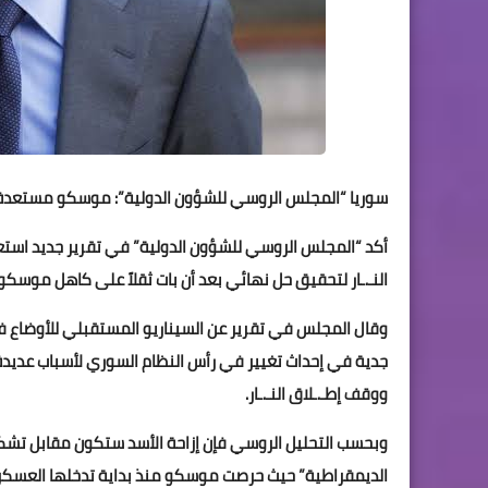
سوريا “المجلس الروسي للشؤون الدولية”: موسكو مستعدة 
أكد “المجلس الروسي للشؤون الدولية” في تقرير جديد استع
النـ.ـار لتحقيق حل نهائي بعد أن بات ثقلاً على كاهل موسكو.
وقال المجلس في تقرير عن السيناريو المستقبلي للأوضاع في 
جدية في إحداث تغيير في رأس النظام السوري لأسباب عديد
ووقف إطـ.ـلاق النـ.ـار.
وبحسب التحليل الروسي فإن إزاحة اﻷسد ستكون مقابل تشكيل
الديمقراطية” حيث حرصت موسكو منذ بداية تدخلها العسكري 