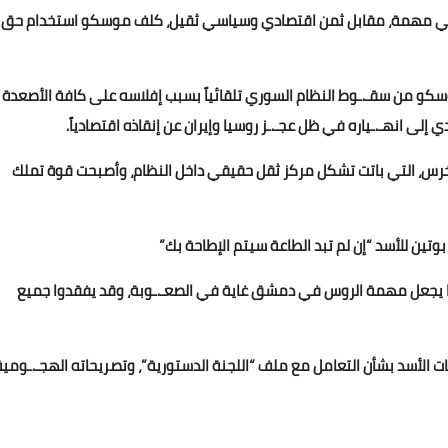
عليه في مهمة، مقابل ثمن اقتصادي وسياسي ثقيل، كلف موسكو استخدام حق
كو من سقـ.ـوط النظام السوري تلقائياً بسبب إفلاسه على كافة الأصعدة
لى انهـ.ـياره في ظل عجـ.ـز روسيا وإيران عن إنقاذه اقتصادياً.
س، التي باتت تشكل مركز ثقل حقيقي داخل النظام، وأصبحت قوة تملك
بوتين للأسد “إن لم تبد الطاعة سيتم الإطاحة بك”
ما يجعل مهمة الروس في دمشق غاية في الصعـ.ـوبة، وقد يفقدوا جميع
اسات الأسد بشأن التعامل مع ملف “اللجنة الدستورية”، وتصريحاته الهجـ.ـومية