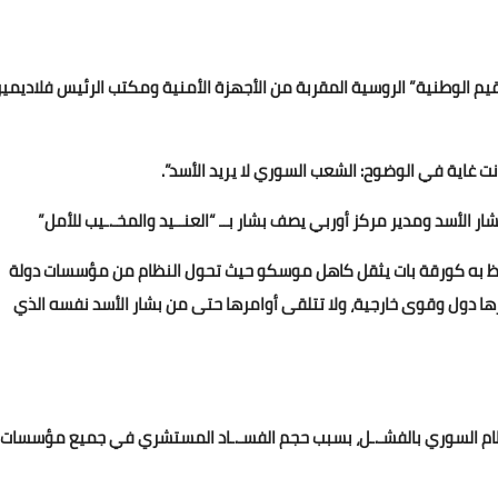
يم الوطنية” الروسية المقربة من الأجهزة الأمنية ومكتب الرئيس فلاديمير
نت غاية في الوضوح: الشعب السوري لا يريد الأسد”.
ار الأسد ومدير مركز أوربي يصف بشار بــ “العنــيد والمخـ.ـيب للأمل”
فاظ به كورقة بات يثقل كاهل موسكو حيث تحول النظام من مؤسسات دولة
ا دول وقوى خارجية، ولا تتلقى أوامرها حتى من بشار الأسد نفسه الذي
ام السوري بالفشـ.ـل، بسبب حجم الفسـ.ـاد المستشري في جميع مؤسسات