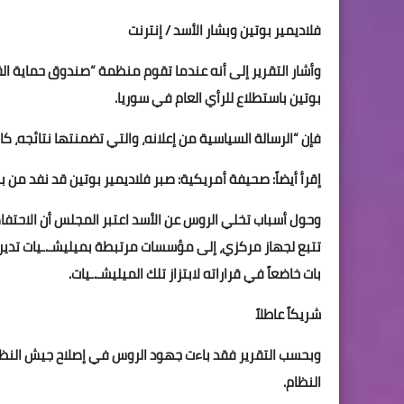
فلاديمير بوتين وبشار الأسد / إنترنت
وأشار التقرير إلى أنه عندما تقوم منظمة “صندوق حماية الق
بوتين باستطلاع للرأي العام في سوريا.
فإن “الرسالة السياسية من إعلانه، والتي تضمنتها نتائجه، كا
إقرأ أيضاً: صحيفة أمريكية: صبر فلاديمير بوتين قد نفد من بش
وحول أسباب تخلي الروس عن الأسد اعتبر المجلس أن الاحت
تتبع لجهاز مركزي، إلى مؤسسات مرتبطة بميليشـ.ـيات تديره
بات خاضعاً في قراراته لابتزاز تلك الميليشـ.ـيات.
شريكاً عاطلاً
وبحسب التقرير فقد باءت جهود الروس في إصلاح جيش النظ
النظام.