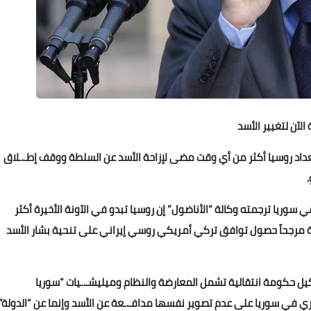
اﻵن لتغيير اﻷسد
داد روسيا أكثر من أي وقت مضى لإزاحة اﻷسد عن السلطة ووقف إطـ.ـلاق
سوريا ترجمته وكالة “اﻷناضول” إن روسيا تبدو في الآونة الأخيرة أكثر
ة مرجحاً حصول توافق تركي أمريكي روسي إيراني على تنحية بشار الأسد
 حكومة انتقالية تشمل المعارضة والنظام وميليشـ.ـيات “سوريا
في سوريا على عدم تصوير نفسها مدافـ.ـعة عن الأسد وإنما عن “الدولة”.