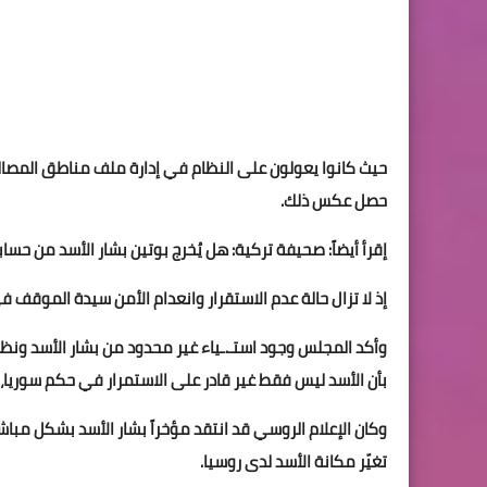
حيث كانوا يعولون على النظام في إدارة ملف مناطق المصالح
حصل عكس ذلك.
إقرأ أيضاً: صحيفة تركية: هل يُخرج بوتين بشار الأسد من حسا
إذ لا تزال حالة عدم الاستقرار وانعدام الأمن سيدة الموقف 
وأكد المجلس وجود استـ.ـياء غير محدود من بشار الأسد ونظا
بأن الأسد ليس فقط غير قادر على الاستمرار في حكم سوريا،
وكان اﻹعلام الروسي قد انتقد مؤخراً بشار اﻷسد بشكل مباشر
تغيّر مكانة الأسد لدى روسيا.