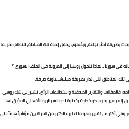
ات بطريقة أكثر نجاعة، وبأسلوب يكفل إعادة تلك المناطق للنظام؛ لكن ما
باته في سوريا .. لماذا تتحول روسيا إلى المرونة في الملف السوري ؟
في تلك المناطق التي تدار بطريقة ميليشـ.ـياوية صرفة.
مه، فالمقالات والتقارير الصحفية واستطلاعات الرأي، تشير إلى شك روسي
 بل إنه يسير بموسكو خطوة بخطوة نحو السيناريو الأفغاني المؤرق لها.
 وفي أكثر من تقرير وهو ما اعتبره الكثير من المراقبين مؤشراً هاماً على