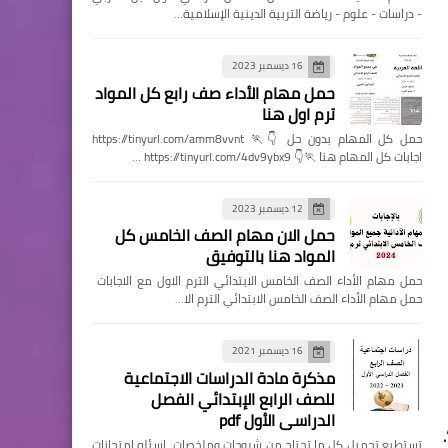
- دراسات - علوم - رياضة التربية الدينية الإسلامية…
16 ديسمبر 2023
حمل مهام الأداء صف رابع كل المواد
ترم اول هنا
حمل كل المهام بدون حل 👇🏃 https://tinyurl.com/amm8vvnt
اجابات كل المهام هنا 🏃👇 https://tinyurl.com/4dv9ybx9 …
12 ديسمبر 2023
حمل الان مهام الصف الخامس كل
المواد هنا بالتوفيق
حمل مهام الأداء الصف الخامس الابتدائي الترم الاول مع الاجابات
حمل مهام الأداء الصف الخامس الابتدائي الترم الا…
16 ديسمبر 2021
مذكرة مادة الدراسات الاجتماعية
للصف الرابع الإبتدائي الفصل
الدراسي الأول pdf
تستطيع تحميل كل ما تحتاج من شروحات وملخصات اسئله امتحانات