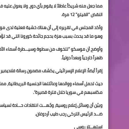
مما جعل منه شريكاً عاطلاً لا يقوم بأي دور، ولا يعول 
النقض “الفيتو” 12 مرة.
وأكد المجلس في تقريره إلى أن هناك خشية فعلية لدى موس
وهو ما قد يحدث بسبب هزة بحجم جائحة كورونا التي قد تؤدي إ
وأوضح أن موسكو “تتخوف من سطوة وسيـ.ـطرة أسماء الأخر
ظهراً خارجياً وبعداً دولياً.
إقرأ أيضاً: الإعلام الإسرائيلي يكشف مضمون رسالة فلاديمير 
حيث تحمل أسماء ووالدها وعائلتها الجنسية البريطانية، م
مكاسبهم في سوريا خلال فترة قصيرة”.
وبيّن أن وسائل إعلام روسية، وجّهـ.ـت انتقادات حـ.ـادة لسي
ضـ.ـد الرئيس التركي رجب طيب أردوغان.
استهــتار روسي