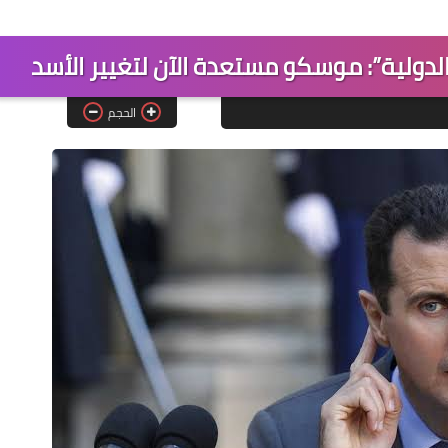
لدولية”: موسكو مستعدة اﻵن لتغيير اﻷسد
الحجم