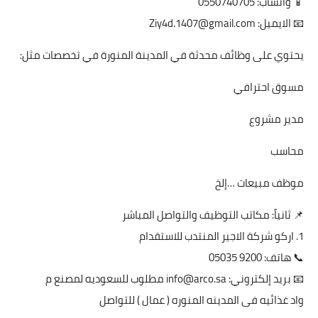
📱 واتساب: 0550740705
📧 الايميل: Ziy4d.1407@gmail.com
يحتوي على وظائف محدثة في المدينة المنورة في تخصصات مثل:
مسوق احترافي
مدير مشروع
محاسب
موظف مبيعات …إلخ
📌 ثانياً: مكاتب التوظيف والتواصل المباشر
1. اركو شركة الاجير المنتدب للاستقدام
📞 هاتف: 9200 05035
📧 بريد إلكتروني: info@arco.sa مطلوب للسعوديه لمصنع م
واد غذائيه فى المدينه المنوره ( عمال ) للتواصل