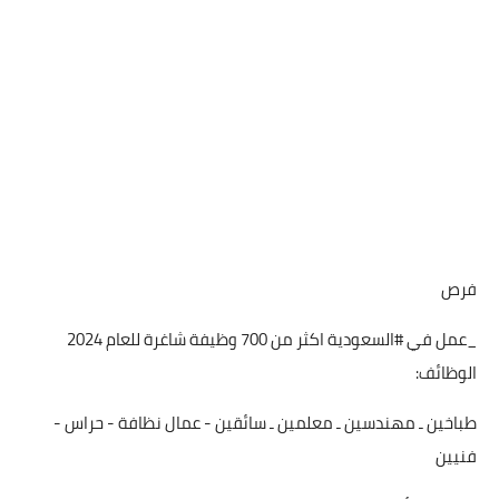
فرص
_عمل في #السعودية اكثر من 700 وظيفة شاغرة للعام 2024
الوظائف:
طباخين ـ مهندسين ـ معلمين ـ سائقين - عمال نظافة - حراس -
فنيين