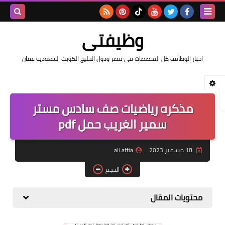
بحث هذه
وظيفتى
المدونة
اخبار الوظائف كل التخصصات فى مصر ودول الخليج الكويت السعوديه عمان
الإلكتروني
مذكره رياضيات صف سادس مستر
سمير الغريب حمل pdf
18 ديسمبر 2023
ali attia
الحجم
محتويات المقال