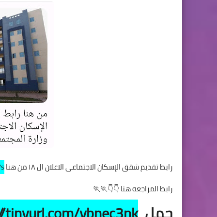
رابط تقديم شقق الإسكان الاجتماعى الاعلان ال ١٨ من هنا
7s
رابط المراجعه هنا 👇👇🏃🏃
حمل
//tinyurl.com/ybnec3nk