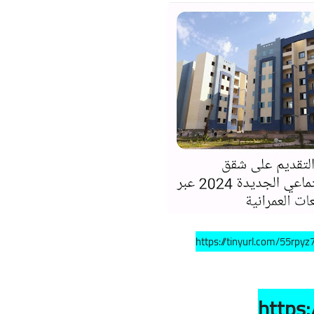
https://tinyurl.com/55rpyz
https: