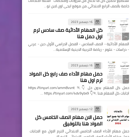
تستطيع تحميل كل ما تحتاج من شروحات وملخصات اسئله امتحانات
خاصة بالصف الرابع الابتدائي من موقع ايجى اون لاين تو…
16 ديسمبر 2023
كل المهام الأدائية صف سادس ترم
اول حمل هنا
المهام الأدائية - الصف السادس - الفصل الدراسي الأول دين - عربي
- دراسات - علوم - رياضة التربية الدينية الإسلامية…
16 ديسمبر 2023
حمل مهام الأداء صف رابع كل المواد
ترم اول هنا
حمل كل المهام بدون حل 👇🏃 https://tinyurl.com/amm8vvnt
اجابات كل المهام هنا 🏃👇 https://tinyurl.com/4dv9ybx9 …
12 ديسمبر 2023
حمل الان مهام الصف الخامس كل
المواد هنا بالتوفيق
حمل مهام الأداء الصف الخامس الابتدائي الترم الاول مع الاجابات
حمل مهام الأداء الصف الخامس الابتدائي الترم الا…