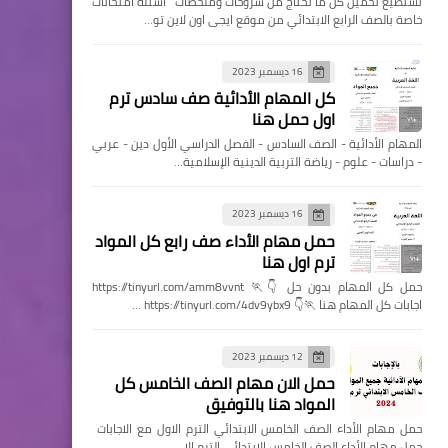
تستطيع تحميل كل ما تحتاج من شروحات وملخصات اسئله امتحانات
خاصة بالصف الرابع الابتدائي من موقع ايجى اون لاين تو…
16 ديسمبر 2023
كل المهام الأدائية صف سادس ترم
اول حمل هنا
المهام الأدائية - الصف السادس - الفصل الدراسي الأول دين - عربي
- دراسات - علوم - رياضة التربية الدينية الإسلامية…
16 ديسمبر 2023
حمل مهام الأداء صف رابع كل المواد
ترم اول هنا
حمل كل المهام بدون حل 👇🏃 https://tinyurl.com/amm8vvnt
اجابات كل المهام هنا 🏃👇 https://tinyurl.com/4dv9ybx9 …
12 ديسمبر 2023
حمل الان مهام الصف الخامس كل
المواد هنا بالتوفيق
حمل مهام الأداء الصف الخامس الابتدائي الترم الاول مع الاجابات
حمل مهام الأداء الصف الخامس الابتدائي الترم الا…