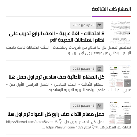
المشاركات الشائعة
20 ديسمبر 2022
8 امتحانات - لغة عربية - الصف الرابع تدريب على
نظام الامتحانات الجديدة pdf
تستطيع تحميل كل ما تحتاج من شروحات وملخصات اسئله امتحانات خاصة بالصف
الرابع الابتدائي من موقع ايجى اون لاين تو…
16 ديسمبر 2023
كل المهام الأدائية صف سادس ترم اول حمل هنا
المهام الأدائية - الصف السادس - الفصل الدراسي الأول دين -
عربي - دراسات - علوم - رياضة التربية الدينية الإسلامية…
16 ديسمبر 2023
حمل مهام الأداء صف رابع كل المواد ترم اول هنا
حمل كل المهام بدون حل 👇🏃 https://tinyurl.com/amm8vvnt
اجابات كل المهام هنا 🏃👇 https://tinyurl.com/4dv9ybx9 …